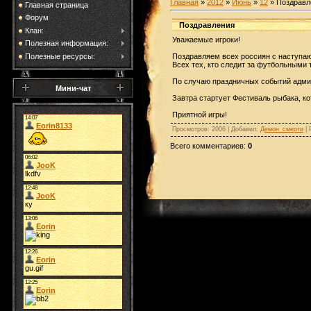
Главная
»
2012
»
Июнь
»
12
» Поздравл
Главная страница
Форум
Поздравления
Клан:
Уважаемые игроки!
Полезная информация:
Полезные ресурсы:
Поздравляем всех россиян с наступа
Всех тех, кто следит за футбольными
По случаю праздничных событий админи
Мини-чат
Завтра стартует Фестиваль рыбака, ко
Приятной игры!
Просмотров
: 2006 |
Добавил
:
Демон_смерти
|
Всего комментариев
:
0