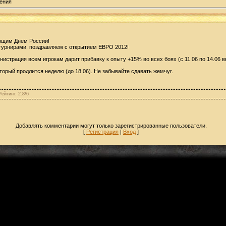
ения
ющим Днем России!
 турнирами, поздравляем с открытием ЕВРО 2012!
страция всем игрокам дарит прибавку к опыту +15% во всех боях (с 11.06 по 14.06 в
торый продлится неделю (до 18.06). Не забывайте сдавать жемчуг.
Рейтинг
:
2.8
/
6
Добавлять комментарии могут только зарегистрированные пользователи.
[
Регистрация
|
Вход
]