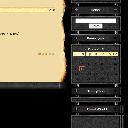
Поиск
12:20
ключительно).
Календарь
«
Июнь 2012
»
Пн
Вт
Ср
Чт
Пт
Сб
Вс
1
2
3
4
5
6
7
8
9
10
11
12
13
14
15
16
17
18
19
20
21
22
23
24
25
26
27
28
29
30
BloodyPleer
BloodyWorld