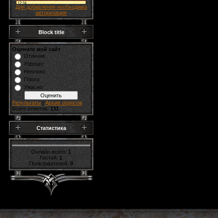
Для добавления необходима
авторизация
Block title
Оцените мой сайт
Отлично
Хорошо
Неплохо
Плохо
Ужасно
Результаты
|
Архив опросов
Всего ответов:
131
Статистика
Онлайн всего:
1
Гостей:
1
Пользователей:
0